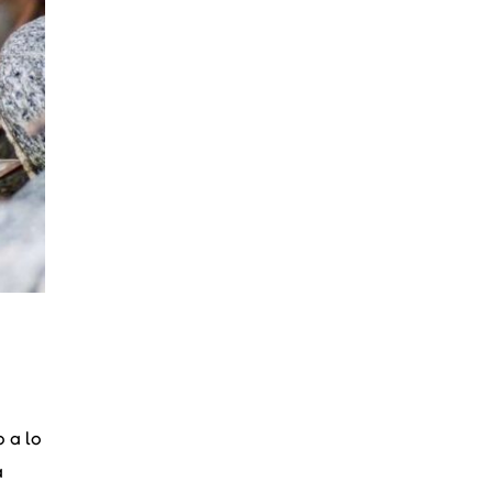
 a lo
a