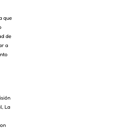
ra que
o
ad de
ar a
ento
isión
l, La
ron