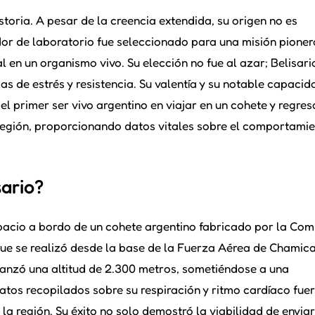
storia. A pesar de la creencia extendida, su origen no es
dor de laboratorio fue seleccionado para una misión pione
l en un organismo vivo. Su elección no fue al azar; Belisari
s de estrés y resistencia. Su valentía y su notable capacid
el primer ser vivo argentino en viajar en un cohete y regres
a región, proporcionando datos vitales sobre el comportami
sario?
espacio a bordo de un cohete argentino fabricado por la Com
ue se realizó desde la base de la Fuerza Aérea de Chamica
lcanzó una altitud de 2.300 metros, sometiéndose a una
datos recopilados sobre su respiración y ritmo cardíaco fue
a región. Su éxito no solo demostró la viabilidad de enviar