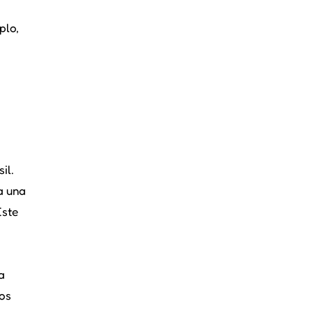
plo,
il.
a una
Este
a
tos