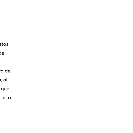
stos
de
ra de
, al
o que
ia, a