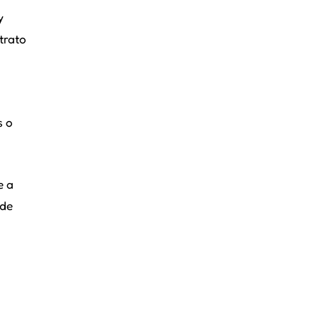
y
trato
s o
e a
 de