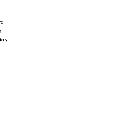
ra
e
da y
e