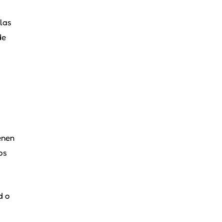
 las
de
enen
os
d o