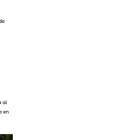
de
 al
e en