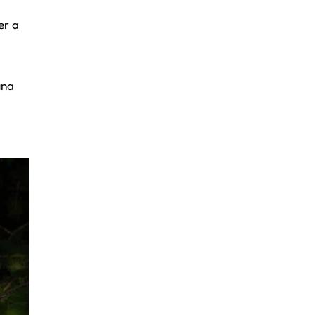
er a
una