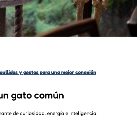
.
maullidos y gestos para una mejor conexión
 un gato común
te de curiosidad, energía e inteligencia.