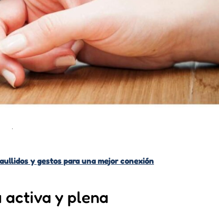
.
maullidos y gestos para una mejor conexión
a activa y plena