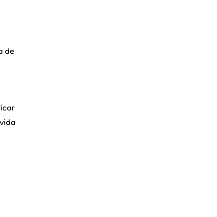
a de
icar
 vida