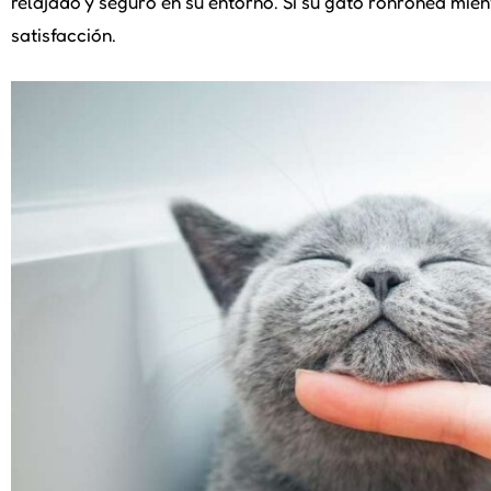
relajado y seguro en su entorno. Si su gato ronronea mien
satisfacción.