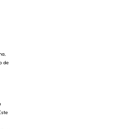
na,
po de
a
Este